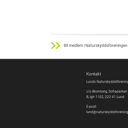
Bli medlem i Naturskyddsföreningen 
Kontakt
Lunds Naturskyddsförenin
c/o Blomberg, Sofiaparken
B, lgh 1102, 222 41 Lund
E-post:
lund@naturskyddsforening