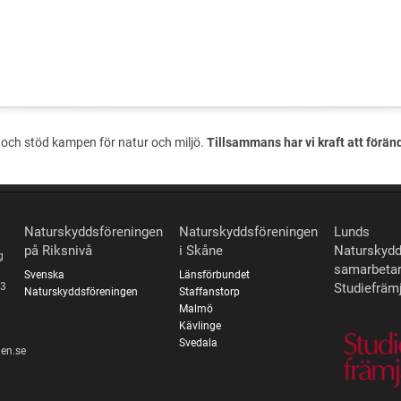
och stöd kampen för natur och miljö.
Tillsammans har vi kraft att förän
Naturskyddsföreningen
Naturskyddsföreningen
Lunds
på Riksnivå
i Skåne
Naturskydd
g
samarbeta
Svenska
Länsförbundet
Studiefräm
 3
Naturskyddsföreningen
Staffanstorp
Malmö
Kävlinge
Svedala
en.se