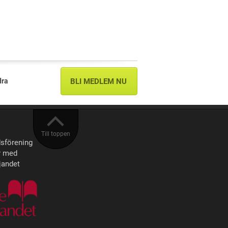
dra
BLI MEDLEM NU
Till toppen
sförening
r med
jandet