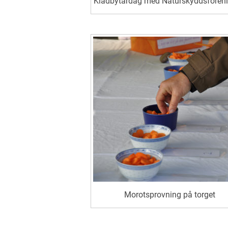
Klädbytardag med Naturskyddsfören
Morotsprovning på torget