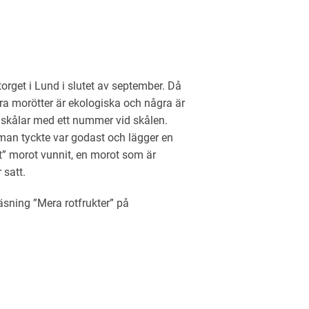
rget i Lund i slutet av september. Då
gra morötter är ekologiska och några är
i skålar med ett nummer vid skålen.
an tyckte var godast och lägger en
tt” morot vunnit, en morot som är
 satt.
sning ”Mera rotfrukter” på