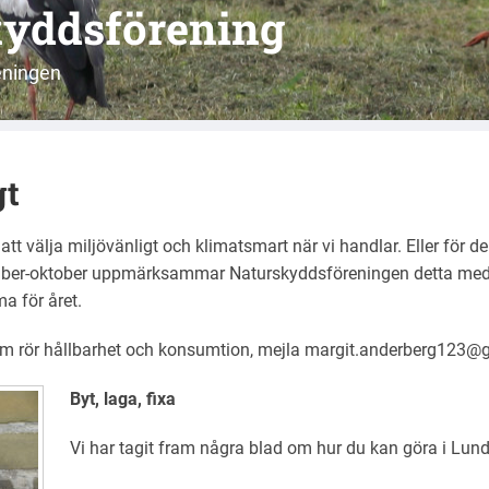
kyddsförening
eningen
gt
välja miljövänligt och klimatsmart när vi handlar. Eller för den
mber-oktober uppmärksammar Naturskyddsföreningen detta med 
a för året.
 som rör hållbarhet och konsumtion, mejla margit.anderberg123@
Byt, laga, fixa
Vi har tagit fram några blad om hur du kan göra i Lund