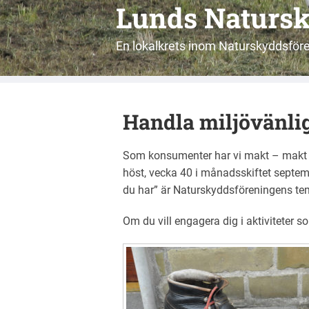
Lunds Naturs
En lokalkrets inom Naturskyddsför
Handla miljövänli
Som konsumenter har vi makt – makt att 
höst, vecka 40 i månadsskiftet septe
du har” är Naturskyddsföreningens tem
Om du vill engagera dig i aktiviteter