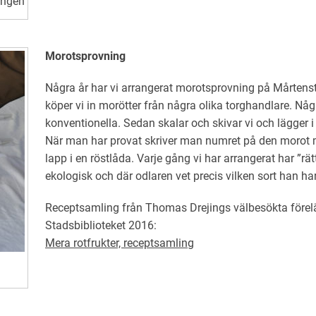
ingen
Morotsprovning
Några år har vi arrangerat morotsprovning på Mårtensto
köper vi in morötter från några olika torghandlare. Nå
konventionella. Sedan skalar och skivar vi och lägger 
När man har provat skriver man numret på den morot m
lapp i en röstlåda. Varje gång vi har arrangerat har ”rä
ekologisk och där odlaren vet precis vilken sort han har
Receptsamling från Thomas Drejings välbesökta förelä
Stadsbiblioteket 2016:
Mera rotfrukter, receptsamling