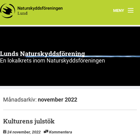
MENY
Hem
Program
Lunds Naturskyddsförening
Vad vi gör
En lokalkrets inom Naturskyddsföreningen
Vi tycker
Cykling
Månadsarkiv:
november 2022
Våra projekt
Material
Kulturens julstök
Om oss
24 november, 2022
Kommentera