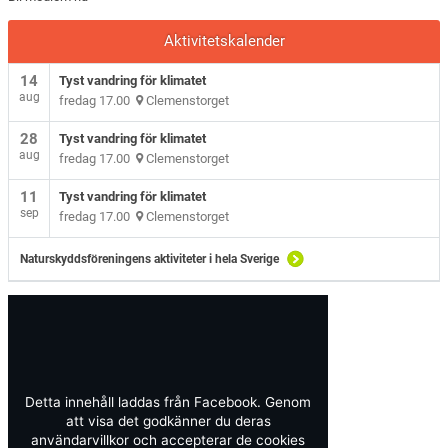
Aktivitetskalender
14
Tyst vandring för klimatet
aug
fredag 17.00
Clemenstorget
28
Tyst vandring för klimatet
aug
fredag 17.00
Clemenstorget
11
Tyst vandring för klimatet
sep
fredag 17.00
Clemenstorget
Naturskyddsföreningens aktiviteter i hela Sverige
Detta innehåll laddas från Facebook. Genom
att visa det godkänner du deras
användarvillkor och accepterar de cookies