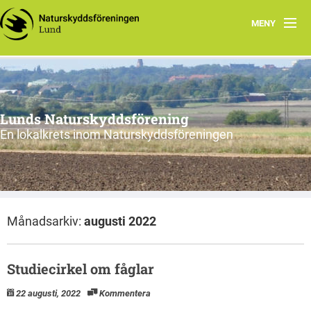
MENY
Hem
Program
Lunds Naturskyddsförening
Vad vi gör
En lokalkrets inom Naturskyddsföreningen
Vi tycker
Cykling
Månadsarkiv:
augusti 2022
Våra projekt
Material
Studiecirkel om fåglar
Om oss
22 augusti, 2022
Kommentera