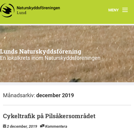
MENY
Hem
Program
Lunds Naturskyddsförening
Vad vi gör
En lokalkrets inom Naturskyddsföreningen
Vi tycker
Cykling
Månadsarkiv:
december 2019
Våra projekt
Material
Cykeltrafik på Pilsåkersområdet
Om oss
2 december, 2019
Kommentera