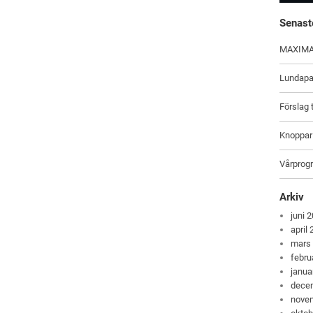
Senast
MAXIM
Lundapar
Förslag t
Knoppar
Vårprog
Arkiv
juni 
april
mars
febru
janua
dece
nove