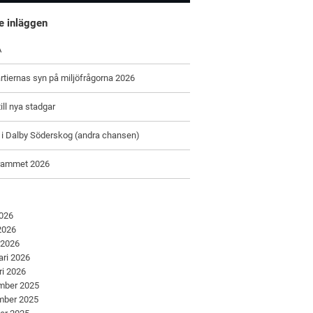
e inläggen
A
tiernas syn på miljöfrågorna 2026
ill nya stadgar
 i Dalby Söderskog (andra chansen)
rammet 2026
2026
 2026
 2026
ari 2026
ri 2026
mber 2025
mber 2025