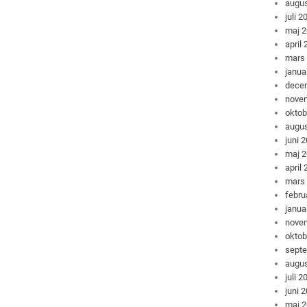
augus
juli 2
maj 
april
mars
janua
dece
nove
oktob
augus
juni 
maj 
april
mars
febru
janua
nove
oktob
sept
augus
juli 2
juni 
maj 