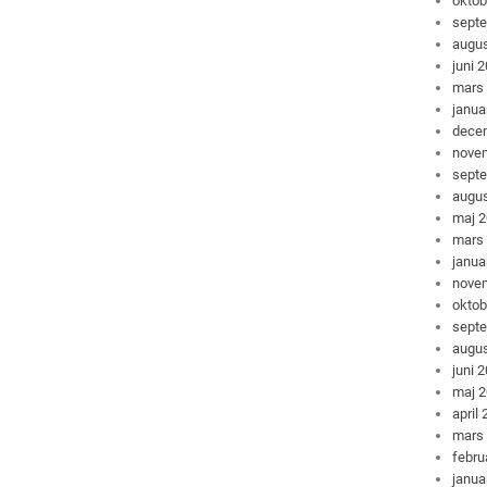
oktob
sept
augus
juni 
mars
janua
dece
nove
sept
augus
maj 
mars
janua
nove
oktob
sept
augus
juni 
maj 
april
mars
febru
janua