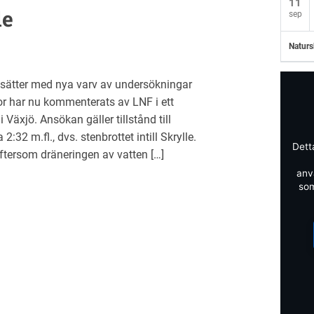
11
le
sep
Naturs
rtsätter med nya varv av undersökningar
or har nu kommenterats av LNF i ett
 Växjö. Ansökan gäller tillstånd till
:32 m.fl., dvs. stenbrottet intill Skrylle.
Dett
eftersom dräneringen av vatten […]
anv
som