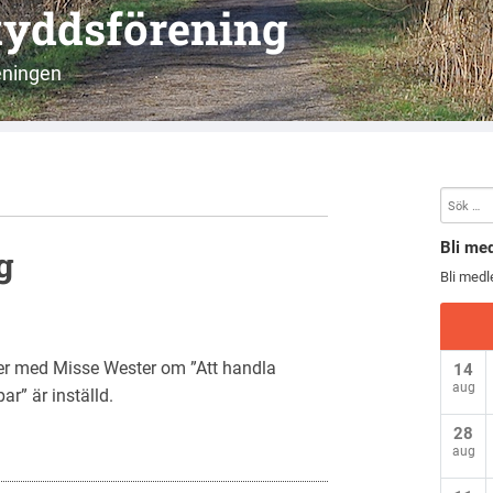
kyddsförening
eningen
Bli me
g
Bli med
er med Misse Wester om ”Att handla
14
aug
r” är inställd.
28
aug