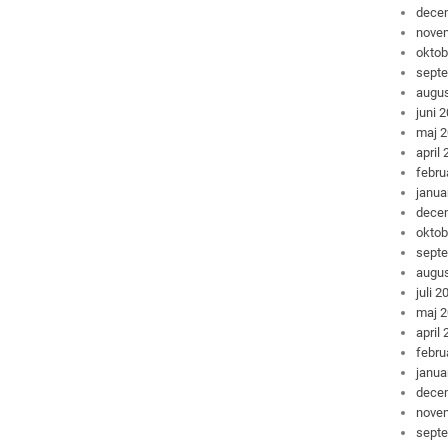
dece
nove
oktob
sept
augus
juni 
maj 
april
febru
janua
dece
oktob
sept
augus
juli 2
maj 
april
febru
janua
dece
nove
sept