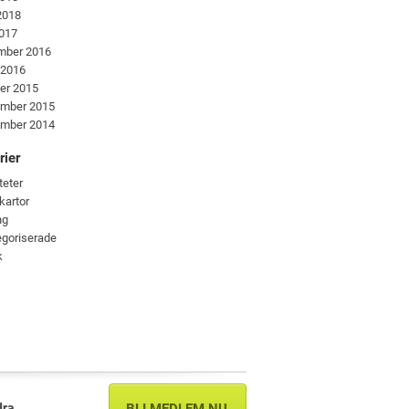
 2018
2017
mber 2016
 2016
er 2015
ember 2015
ember 2014
rier
teter
kartor
ng
goriserade
k
dra
BLI MEDLEM NU