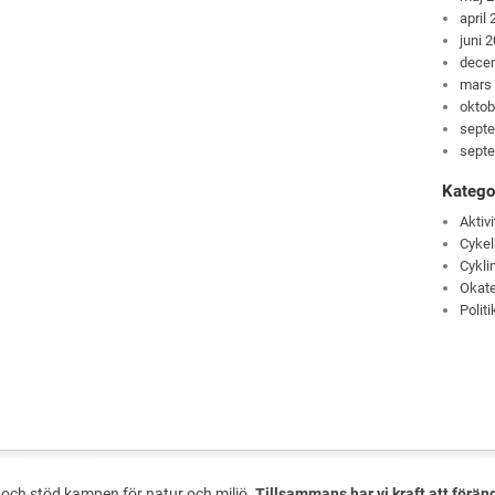
april
juni 
dece
mars
oktob
sept
sept
Katego
Aktivi
Cykel
Cykli
Okate
Politi
och stöd kampen för natur och miljö.
Tillsammans har vi kraft att förän