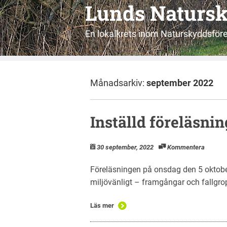
Lunds Naturs
En lokalkrets inom Naturskyddsför
Månadsarkiv:
september 2022
Inställd föreläsnin
30 september, 2022
Kommentera
Föreläsningen på onsdag den 5 oktob
miljövänligt – framgångar och fallgropa
Läs mer