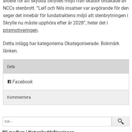
arbete för att skydda Skrylles miljö från skador orsakade av
English
NCCs stenbrott. ”Leif och Nils insatser var avgörande för den
seger det innebär för lundatraktens miljö att stenbrytningen i
Skrylle nu måste upphöra efter år 2028”, heter det i
prismotiveringen
.
Detta inlägg har kategorierna
Okategoriserade
. Bokmärk
länken
.
Dela
Facebook
Kommentera