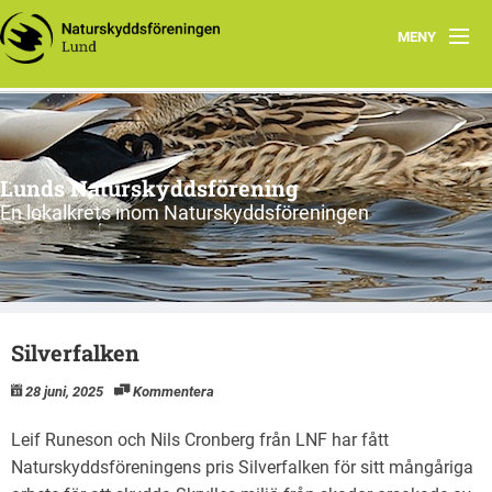
MENY
Hem
Program
Lunds Naturskyddsförening
Vad vi gör
En lokalkrets inom Naturskyddsföreningen
Vi tycker
Cykling
Silverfalken
Våra projekt
28 juni, 2025
Kommentera
Material
Leif Runeson och Nils Cronberg från LNF har fått
Om oss
Naturskyddsföreningens pris Silverfalken för sitt mångåriga