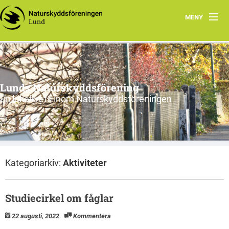
MENY
Hem
Program
Lunds Naturskyddsförening
Vad vi gör
En lokalkrets inom Naturskyddsföreningen
Vi tycker
Cykling
Kategoriarkiv:
Aktiviteter
Våra projekt
Material
Studiecirkel om fåglar
Om oss
22 augusti, 2022
Kommentera