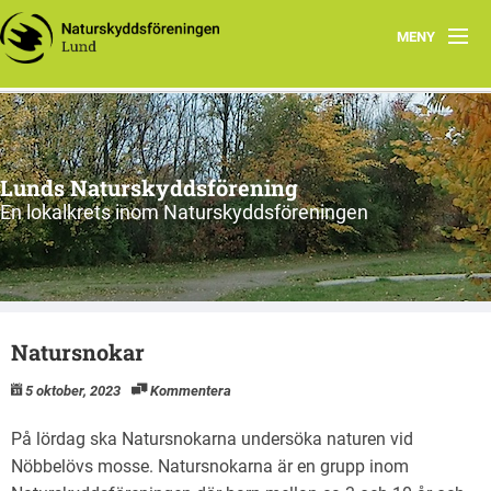
MENY
Hem
Program
Lunds Naturskyddsförening
Vad vi gör
En lokalkrets inom Naturskyddsföreningen
Vi tycker
Cykling
Natursnokar
Våra projekt
5 oktober, 2023
Kommentera
Material
På lördag ska Natursnokarna undersöka naturen vid
Om oss
Nöbbelövs mosse. Natursnokarna är en grupp inom