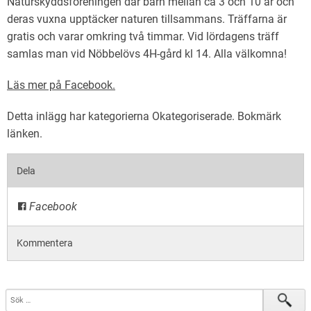
Naturskyddsföreningen där barn mellan ca 3 och 10 år och
English
deras vuxna upptäcker naturen tillsammans. Träffarna är
gratis och varar omkring två timmar. Vid lördagens träff
samlas man vid Nöbbelövs 4H-gård kl 14. Alla välkomna!
Läs mer på Facebook.
Detta inlägg har kategorierna
Okategoriserade
. Bokmärk
länken
.
Dela
Facebook
Kommentera