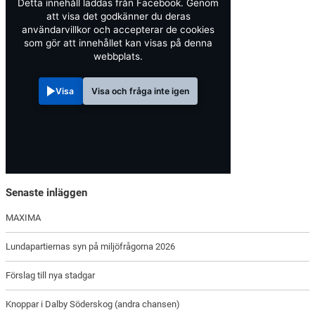
Detta innehåll laddas från Facebook. Genom
att visa det godkänner du deras
användarvillkor och accepterar de cookies
som gör att innehållet kan visas på denna
webbplats.
Visa
Visa och fråga inte igen
Senaste inläggen
MAXIMA
Lundapartiernas syn på miljöfrågorna 2026
Förslag till nya stadgar
Knoppar i Dalby Söderskog (andra chansen)