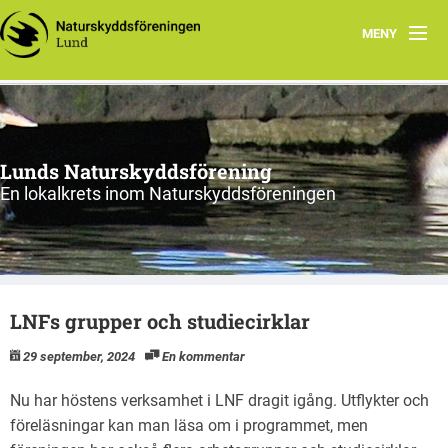
MENY
Hem
Program
Lunds Naturskyddsförening
Vad vi gör
En lokalkrets inom Naturskyddsföreningen
Vi tycker
Cykling
LNFs grupper och studiecirklar
Våra projekt
29 september, 2024
En kommentar
Material
Nu har höstens verksamhet i LNF dragit igång. Utflykter och
Om oss
föreläsningar kan man läsa om i programmet, men