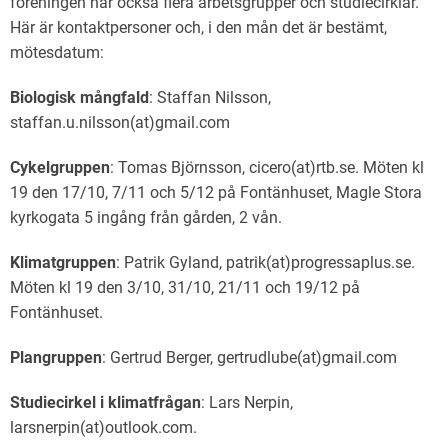
föreningen har också flera arbetsgrupper och studiecirklar.
English
Här är kontaktpersoner och, i den mån det är bestämt,
mötesdatum:
Biologisk mångfald
: Staffan Nilsson,
staffan.u.nilsson(at)gmail.com
Cykelgruppen
: Tomas Björnsson, cicero(at)rtb.se. Möten kl
19 den 17/10, 7/11 och 5/12 på Fontänhuset, Magle Stora
kyrkogata 5 ingång från gården, 2 vån.
Klimatgruppen
: Patrik Gyland, patrik(at)progressaplus.se.
Möten kl 19 den 3/10, 31/10, 21/11 och 19/12 på
Fontänhuset.
Plangruppen
: Gertrud Berger, gertrudlube(at)gmail.com
Studiecirkel i klimatfrågan
: Lars Nerpin,
larsnerpin(at)outlook.com.