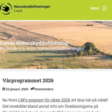
MENY
Hem
Program
Lunds Naturskyddsförening
Vad vi gör
En lokalkrets inom Naturskyddsföreningen
Vi tycker
Cykling
Vårprogrammet 2026
Våra projekt
23 januari, 2026
Kommentera
Material
Nu finns
LNFs program för våren 2026
att läsa här på nätet!
Om oss
Det innehåller bland annat info om föreläsningarna på