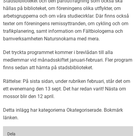
Stadsbiblioteket och den partiutfrågning som också ska
English
hållas på biblioteket, om föreningens olika utflykter, om
arbetsgrupperna och om våra studiecirklar. Där finns också
texter om föreningens remissyttranden, om cykling och om
trafikplanering, samt information om Fältbiologerna och
barnverksamheten Natursnokarna med mera.
Det tryckta programmet kommer i brevlådan till alla
medlemmar vid månadsskiftet januari-februari. Fler program
finns sedan att hämta på stadsbiblioteket.
Rättelse: På sista sidan, under rubriken februari, står det om
ett evenemang den 13 sept. Det har redan varit! Nästa om
mossor blir den 12 april.
Detta inlägg har kategorierna
Okategoriserade
. Bokmärk
länken
.
Dela