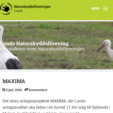
MENY
Hem
Program
Lunds Naturskyddsförening
Vad vi gör
En lokalkrets inom Naturskyddsföreningen
Vi tycker
Cykling
MAXIMA
Våra projekt
5 juni, 2026
Kommentera
Material
Det stora avloppsprojektet MAXIMA, där Lunds
Om oss
avloppsvatten ska ledas i en tunnel 11 km iväg till Sjölunda i